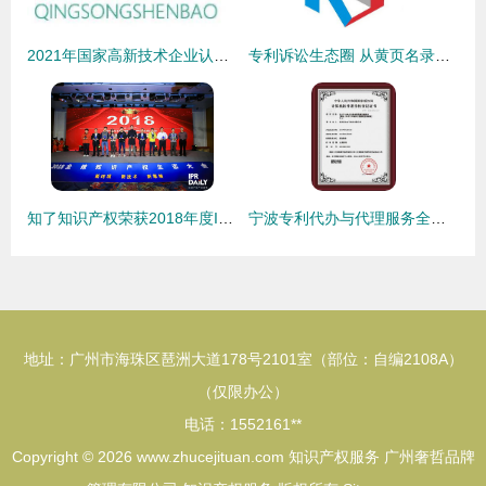
2021年国家高新技术企业认定申报要点 聚焦知识产权服务关键环节
专利诉讼生态圈 从黄页名录到一站式服务——聚焦八方资源网的知识产权服务网络
知了知识产权荣获2018年度IPR最具影响力机构奖，引领行业专业新标杆
宁波专利代办与代理服务全解析 价格、厂家选择与知识产权综合服务
地址：广州市海珠区琶洲大道178号2101室（部位：自编2108A）
（仅限办公）
电话：1552161**
Copyright © 2026
www.zhucejituan.com
知识产权服务
广州奢哲品牌